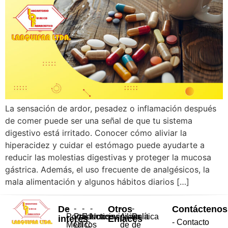
La sensación de ardor, pesadez o inflamación después
de comer puede ser una señal de que tu sistema
digestivo está irritado. Conocer cómo aliviar la
hiperacidez y cuidar el estómago puede ayudarte a
reducir las molestias digestivas y proteger la mucosa
gástrica. Además, el uso frecuente de analgésicos, la
mala alimentación y algunos hábitos diarios […]
De
-
-
-
-
Otros
-
-
Contáctenos
Portal
Productos
Farmacovigilancia
Noticias
Aviso
Política
interés
Enlaces
- Contacto
Médicos
OTC
de
de