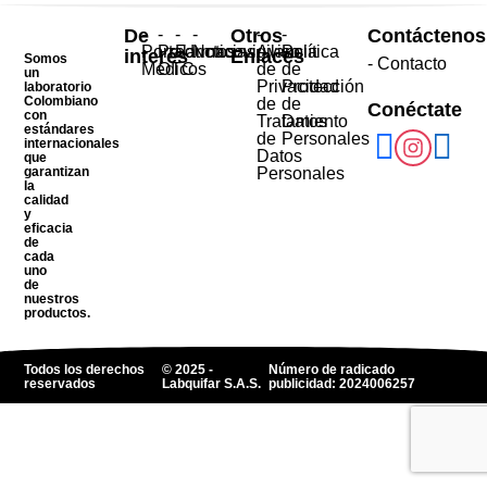
De
-
-
-
-
Otros
-
-
Contáctenos
Portal
Productos
Farmacovigilancia
Noticias
Aviso
Política
interés
Enlaces
Somos
- Contacto
Médicos
OTC
de
de
un
Privacidad
Protección
laboratorio
Colombiano
de
de
Conéctate
con
Tratamiento
Datos
estándares
de
Personales
internacionales
Datos
que
garantizan
Personales
la
calidad
y
eficacia
de
cada
uno
de
nuestros
productos.
Todos los derechos
© 2025 -
Número de radicado
reservados
Labquifar S.A.S.
publicidad: 2024006257