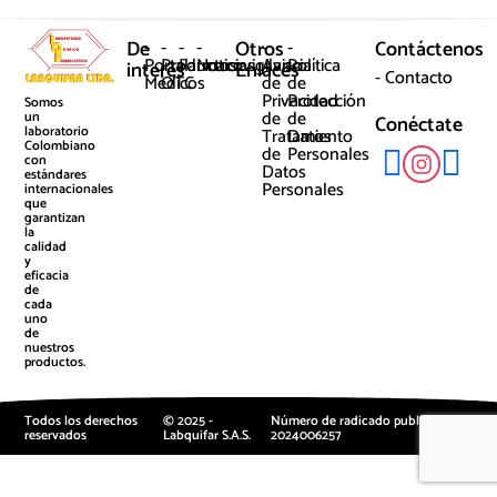
De
-
-
-
-
Otros
-
-
Contáctenos
Portal
Productos
Farmacovigilancia
Noticias
Aviso
Política
interés
Enlaces
- Contacto
Médicos
OTC
de
de
Privacidad
Protección
Somos
de
de
un
Conéctate
laboratorio
Tratamiento
Datos
Colombiano
de
Personales
con
Datos
estándares
Personales
internacionales
que
garantizan
la
calidad
y
eficacia
de
cada
uno
de
nuestros
productos.
Todos los derechos
© 2025 -
Número de radicado publicidad:
reservados
Labquifar S.A.S.
2024006257