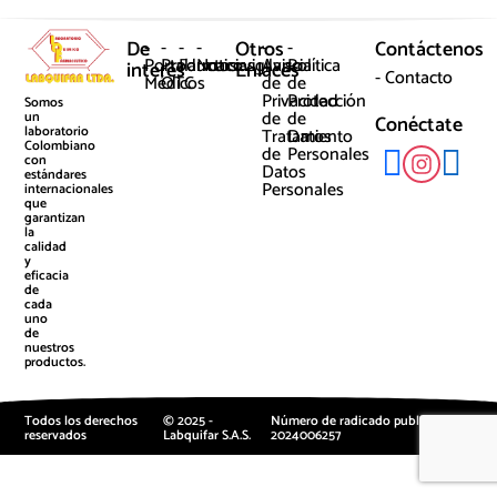
De
-
-
-
-
Otros
-
-
Contáctenos
Portal
Productos
Farmacovigilancia
Noticias
Aviso
Política
interés
Enlaces
- Contacto
Médicos
OTC
de
de
Privacidad
Protección
Somos
de
de
un
Conéctate
laboratorio
Tratamiento
Datos
Colombiano
de
Personales
con
Datos
estándares
Personales
internacionales
que
garantizan
la
calidad
y
eficacia
de
cada
uno
de
nuestros
productos.
Todos los derechos
© 2025 -
Número de radicado publicidad:
reservados
Labquifar S.A.S.
2024006257