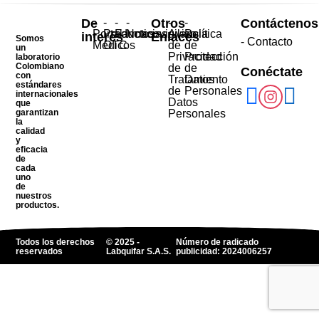
De
-
-
-
-
Otros
-
-
Contáctenos
Portal
Productos
Farmacovigilancia
Noticias
Aviso
Política
interés
Enlaces
Somos
- Contacto
Médicos
OTC
de
de
un
Privacidad
Protección
laboratorio
Colombiano
de
de
Conéctate
con
Tratamiento
Datos
estándares
de
Personales
internacionales
Datos
que
garantizan
Personales
la
calidad
y
eficacia
de
cada
uno
de
nuestros
productos.
Todos los derechos
© 2025 -
Número de radicado
reservados
Labquifar S.A.S.
publicidad: 2024006257