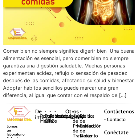
Comer bien no siempre significa digerir bien Una buena
alimentación es esencial, pero comer bien no siempre
garantiza una digestión saludable. Muchas personas
experimentan acidez, reflujo o sensación de pesadez
después de las comidas, afectando su salud y bienestar.
Adoptar hábitos sencillos puede marcar una gran
diferencia, al igual que contar con el respaldo de […]
De
-
-
-
-
Otros
-
-
Contáctenos
Portal
Productos
Farmacovigilancia
Noticias
Aviso
Política
interés
Enlaces
- Contacto
Médicos
OTC
de
de
Privacidad
Protección
Somos
de
de
un
Conéctate
laboratorio
Tratamiento
Datos