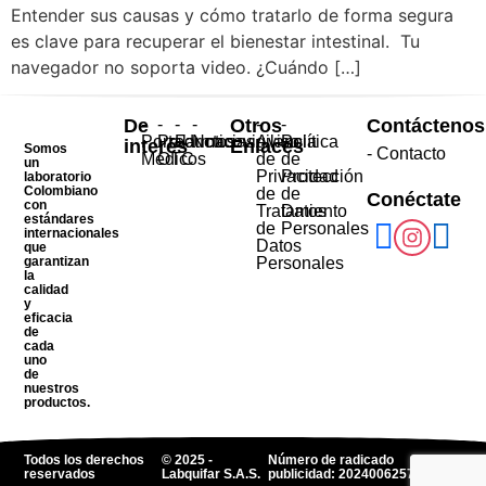
Entender sus causas y cómo tratarlo de forma segura
es clave para recuperar el bienestar intestinal. Tu
navegador no soporta video. ¿Cuándo […]
De
-
-
-
-
Otros
-
-
Contáctenos
Portal
Productos
Farmacovigilancia
Noticias
Aviso
Política
interés
Enlaces
Somos
- Contacto
Médicos
OTC
de
de
un
Privacidad
Protección
laboratorio
Colombiano
de
de
Conéctate
con
Tratamiento
Datos
estándares
de
Personales
internacionales
Datos
que
garantizan
Personales
la
calidad
y
eficacia
de
cada
uno
de
nuestros
productos.
Todos los derechos
© 2025 -
Número de radicado
reservados
Labquifar S.A.S.
publicidad: 2024006257