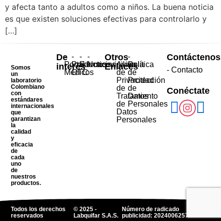
y afecta tanto a adultos como a niños. La buena noticia
es que existen soluciones efectivas para controlarlo y
[…]
De
-
-
-
-
Otros
-
-
Contáctenos
Portal
Productos
Farmacovigilancia
Noticias
Aviso
Política
interés
Enlaces
Somos
- Contacto
Médicos
OTC
de
de
un
Privacidad
Protección
laboratorio
Colombiano
de
de
Conéctate
con
Tratamiento
Datos
estándares
de
Personales
internacionales
Datos
que
garantizan
Personales
la
calidad
y
eficacia
de
cada
uno
de
nuestros
productos.
Todos los derechos
© 2025 -
Número de radicado
reservados
Labquifar S.A.S.
publicidad: 2024006257