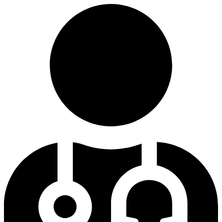
Ir
al
contenido