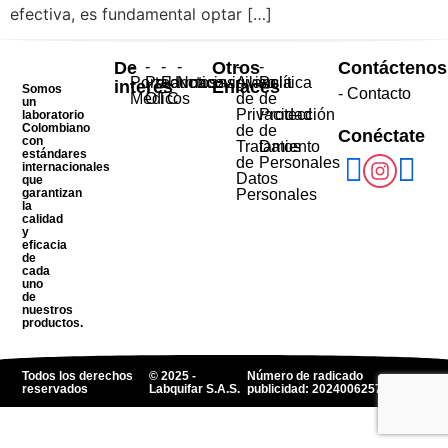
efectiva, es fundamental optar […]
De
-
-
-
-
Otros
-
-
Contáctenos
Portal
Productos
Farmacovigilancia
Noticias
Aviso
Política
interés
Enlaces
Somos
- Contacto
Médicos
OTC
de
de
un
Privacidad
Protección
laboratorio
Colombiano
de
de
Conéctate
con
Tratamiento
Datos
estándares
de
Personales
internacionales
Datos
que
garantizan
Personales
la
calidad
y
eficacia
de
cada
uno
de
nuestros
productos.
Todos los derechos
© 2025 -
Número de radicado
reservados
Labquifar S.A.S.
publicidad: 2024006257