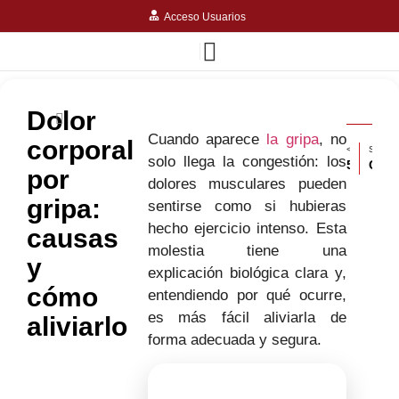
Acceso Usuarios
Dolor
Cuando aparece
la gripa
, no
corporal
< ARTÍCULO ANTERIOR
SIGUIENTE ARTÍCULO >
solo llega la congestión: los
5 hábitos simples para mejorar tu digestión después de las comidas
Colesterol después de diciembre: Qué lo eleva y cómo reducirlo naturalmente
por
dolores musculares pueden
gripa:
sentirse como si hubieras
hecho ejercicio intenso. Esta
causas
molestia tiene una
y
explicación biológica clara y,
cómo
entendiendo por qué ocurre,
es más fácil aliviarla de
aliviarlo
forma adecuada y segura.