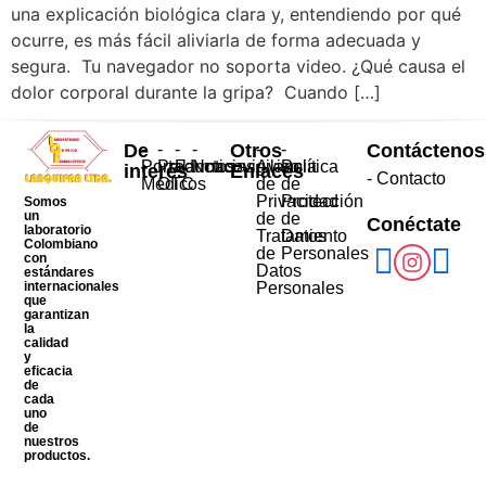
una explicación biológica clara y, entendiendo por qué
ocurre, es más fácil aliviarla de forma adecuada y
segura. Tu navegador no soporta video. ¿Qué causa el
dolor corporal durante la gripa? Cuando […]
De
-
-
-
-
Otros
-
-
Contáctenos
Portal
Productos
Farmacovigilancia
Noticias
Aviso
Política
interés
Enlaces
- Contacto
Médicos
OTC
de
de
Privacidad
Protección
Somos
un
de
de
Conéctate
laboratorio
Tratamiento
Datos
Colombiano
de
Personales
con
Datos
estándares
internacionales
Personales
que
garantizan
la
calidad
y
eficacia
de
cada
uno
de
nuestros
productos.